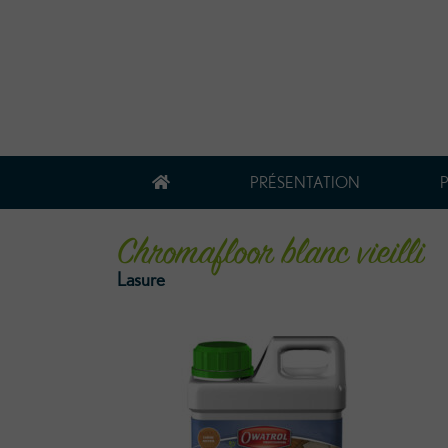
PRÉSENTATION
Chromafloor blanc vieilli
Lasure