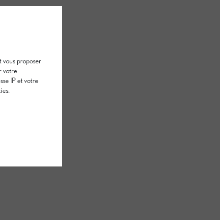
et vous proposer
r votre
sse IP et votre
ies.